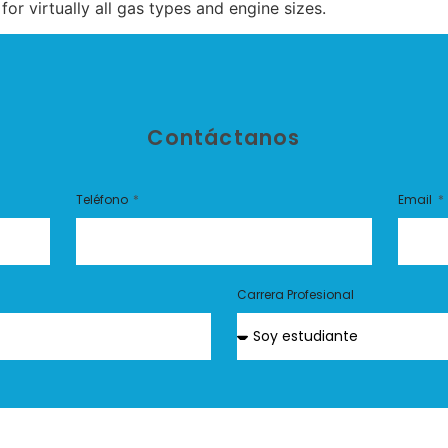
 for virtually all gas types and engine sizes.
Contáctanos
Teléfono
Email
Carrera Profesional