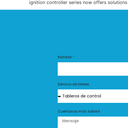
ignition controller series now offers solutions
Nombre
Servicio de Interes
Cuentanos más sobre ti